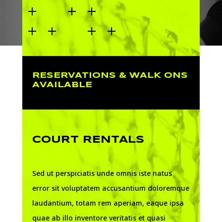
RESERVATIONS & WALK ONS
AVAILABLE
COURT RENTALS
Sed ut perspiciatis unde omnis iste natus
error sit voluptatem accusantium doloremque
laudantium, totam rem aperiam, eaque ipsa
quae ab illo inventore veritatis et quasi